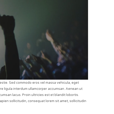
olestie. Sed commodo eros vel massa vehicula, eget
osuere ligula interdum ullamcorper accumsan. Aenean ut
msan lacus. Proin ultricies est et blandit lobortis.
ien sollicitudin, consequat lorem sit amet, sollicitudin