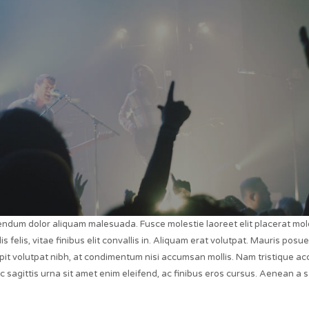
bibendum dolor aliquam malesuada. Fusce molestie laoreet elit placerat m
is felis, vitae finibus elit convallis in. Aliquam erat volutpat. Mauris p
pit volutpat nibh, at condimentum nisi accumsan mollis. Nam tristique accu
sagittis urna sit amet enim eleifend, ac finibus eros cursus. Aenean a sap